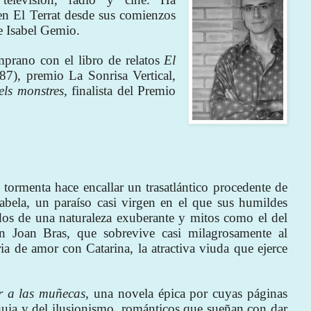
n El Terrat desde sus comienzos
 e Isabel Gemio.
prano con el libro de relatos
El
87), premio La Sonrisa Vertical,
els monstres
, finalista del Premio
tormenta hace encallar un trasatlántico procedente de
lhabela, un paraíso casi virgen en el que sus humildes
dos de una naturaleza exuberante y mitos como el del
 Joan Bras, que sobrevive casi milagrosamente al
ia de amor con Catarina, la atractiva viuda que ejerce
r a las muñecas
, una novela épica por cuyas páginas
loquia y del ilusionismo, románticos que sueñan con dar