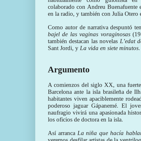
colaborado con Andreu Buenafuente e
en la radio, y también con Julia Otero
Como autor de narrativa despuntó tem
bajel de las vaginas voraginosas
(19
también destacan las novelas
L’edat d
Sant Jordi, y
La vida en siete minutos
.
Argumento
A comienzos del siglo XX, una fuerte 
Barcelona ante la isla brasileña de I
habitantes viven apaciblemente rodea
poderoso jaguar Gápanemé. El joven
naufragio vivirá una apasionada histor
los oficios de doctora en la isla.
Así arranca
La niña que hacía habla
veremos desfilar artistas de la ventri