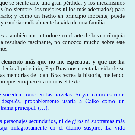
que se siente ante una gran pérdida, y los mecanismos
os (no siempre
los mejores ni los más adecuados) para
rarlo; y cómo un hecho en principio inocente, puede
y cambiar radicalmente la vida de una familia.
cas
también nos introduce en el arte de la ventriloquía
 ha resultado fascinante, no conozco mucho sobre este
nte.
n elemento más que no me esperaba, y que me ha
ecía al principio, Pep Bras nos cuenta la vida de su
las memorias de Joan Bras recrea la historia, metiendo
ón que enriquecen aún más el texto.
e suceden como en las novelas. Si yo, como escritor,
ó después, probablemente usaría a Caike como un
 trama principal. (…).
 personajes secundarios, ni de giros ni subtramas más
ja milagrosamente en el último suspiro. La vida