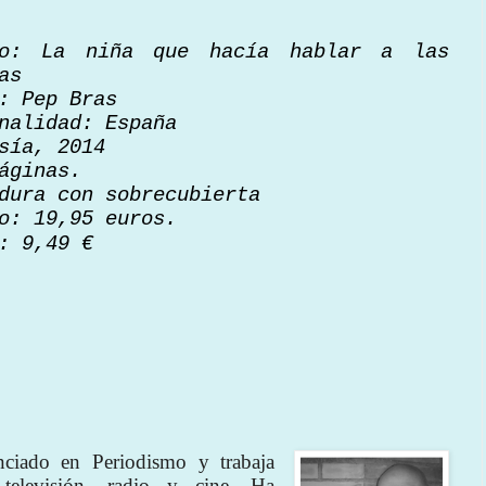
lo: La niña que hacía hablar a las
as
: Pep Bras
nalidad: España
sía, 2014
áginas.
dura con sobrecubierta
o: 19,95 euros.
: 9,49 €
nciado en Periodismo y trabaja
televisión, radio y cine. Ha