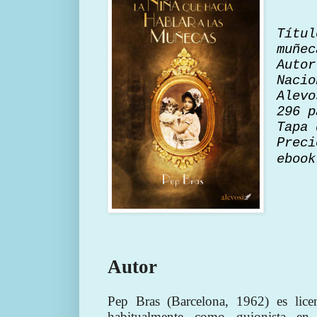
Títu
muñec
Autor
Nacio
Alevo
296 p
Tapa 
Preci
ebook
Autor
Pep Bras (Barcelona, 1962) es lice
habitualmente como guionista en 