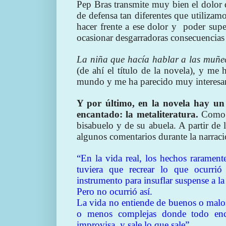
Pep Bras transmite muy bien el dolor 
de defensa tan diferentes que utilizam
hacer frente a ese dolor y
poder supe
ocasionar desgarradoras consecuencias 
La niña que hacía hablar a las muñe
(de ahí el título de la novela), y me
mundo y me ha parecido muy interesa
Y por último, en la novela hay u
encantado: la metaliteratura.
Como d
bisabuelo y de su abuela. A partir de 
algunos comentarios durante la narraci
“En la vida real, los hechos rarament
tuviera que recrear lo que ocurri
instrumento para insuflar suspense a la
Pero no ocurrió así.
La vida no entiende de buenos o malos
o menos complejas donde todo enca
improvisa, y sale lo que sale”.