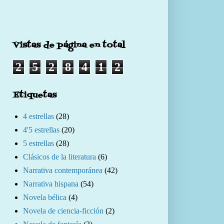
Vistas de página en total
2
5
2
8
4
1
2
Etiquetas
4 estrellas
(28)
4'5 estrellas
(20)
5 estrellas
(28)
Clásicos de la literatura
(6)
Narrativa contemporánea
(42)
Narrativa hispana
(54)
Novela bélica
(4)
Novela de ciencia-ficción
(2)