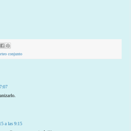
rteo conjunto
7:07
anizarlo.
5 a las 9:15