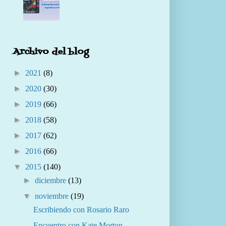
Archivo del blog
►
2021
(8)
►
2020
(30)
►
2019
(66)
►
2018
(58)
►
2017
(62)
►
2016
(66)
▼
2015
(140)
►
diciembre
(13)
▼
noviembre
(19)
Escribiendo con Rosario Raro
Encuentro con Kate Morton