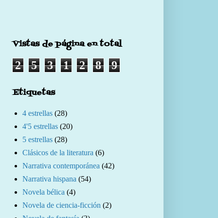
Vistas de página en total
2
5
3
1
2
8
9
Etiquetas
4 estrellas
(28)
4'5 estrellas
(20)
5 estrellas
(28)
Clásicos de la literatura
(6)
Narrativa contemporánea
(42)
Narrativa hispana
(54)
Novela bélica
(4)
Novela de ciencia-ficción
(2)