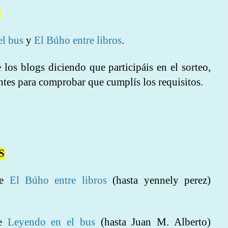
S
el bus
y
El Búho entre libros
.
los blogs diciendo que participáis en el sorteo,
ntes para comprobar que cumplís los requisitos.
S
de
El Búho entre libros
(hasta yennely perez)
de
Leyendo en el bus
(hasta
Juan M. Alberto
)