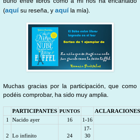
búho entre libros como a mí nos ha encantado
aquí
aquí
(
su reseña, y
la mía).
Muchas gracias por la participación, que como
podéis comprobar, ha sido muy amplia.
PARTICIPANTES
ACLARACIONE
PUNTOS
1
Nacido ayer
16
1-16
17-
2
Lo infinito
24
30