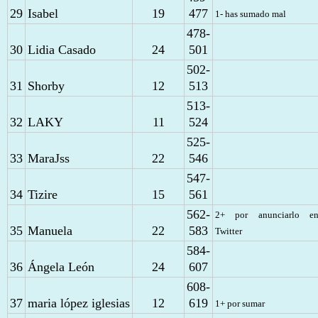
29
Isabel
19
477
1- has sumado mal
478-
30
Lidia Casado
24
501
502-
31
Shorby
12
513
513-
32
LAKY
11
524
525-
33
MaraJss
22
546
547-
34
Tizire
15
561
562-
2+ por anunciarlo e
35
Manuela
22
583
Twitter
584-
36
Ángela León
24
607
608-
37
maria lópez iglesias
12
619
1+ por sumar