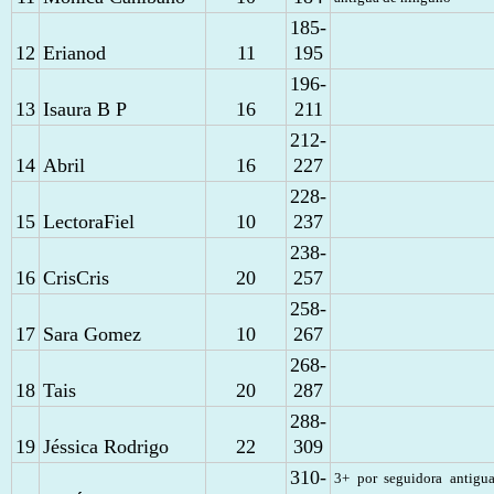
185-
12
Erianod
11
195
196-
13
Isaura B P
16
211
212-
14
Abril
16
227
228-
15
LectoraFiel
10
237
238-
16
CrisCris
20
257
258-
17
Sara Gomez
10
267
268-
18
Tais
20
287
288-
19
Jéssica Rodrigo
22
309
310-
3+ por seguidora antigu