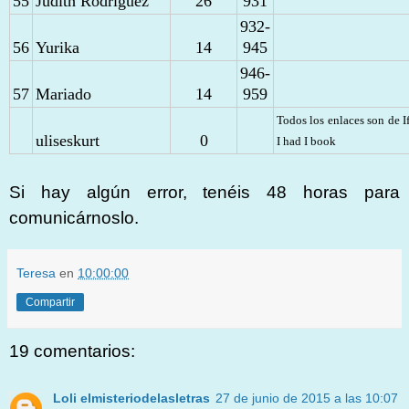
55
Judith Rodríguez
26
931
932-
56
Yurika
14
945
946-
57
Mariado
14
959
Todos los enlaces son de I
uliseskurt
0
I had I book
Si hay algún error, tenéis 48 horas para
comunicárnoslo.
Teresa
en
10:00:00
Compartir
19 comentarios:
Loli elmisteriodelasletras
27 de junio de 2015 a las 10:07