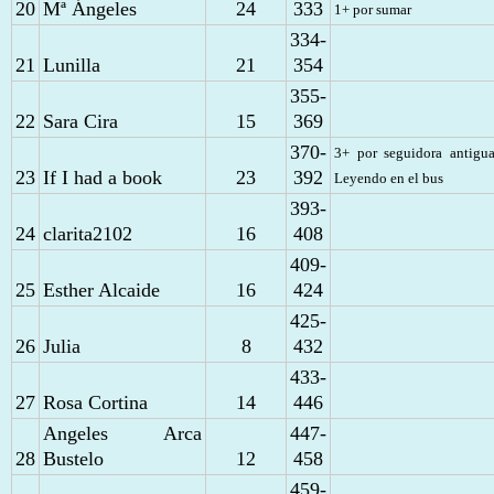
20
Mª Ángeles
24
333
1+ por sumar
334-
21
Lunilla
21
354
355-
22
Sara Cira
15
369
370-
3+ por seguidora antigu
23
If I had a book
23
392
Leyendo en el bus
393-
24
clarita2102
16
408
409-
25
Esther Alcaide
16
424
425-
26
Julia
8
432
433-
27
Rosa Cortina
14
446
Angeles Arca
447-
28
Bustelo
12
458
459-