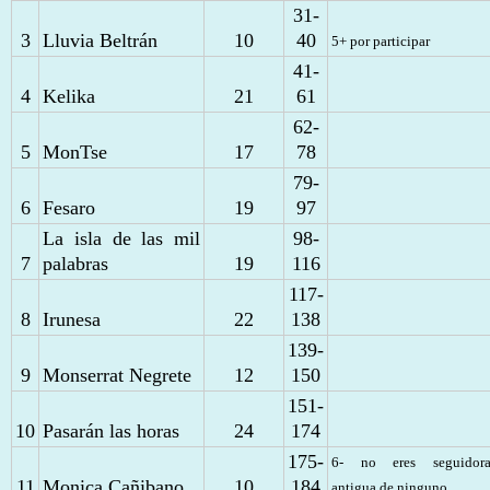
31-
3
Lluvia Beltrán
10
40
5+ por participar
41-
4
Kelika
21
61
62-
5
MonTse
17
78
79-
6
Fesaro
19
97
La isla de las mil
98-
7
palabras
19
116
117-
8
Irunesa
22
138
139-
9
Monserrat Negrete
12
150
151-
10
Pasarán las horas
24
174
175-
6- no eres seguidor
11
Monica Cañibano
10
184
antigua de ninguno