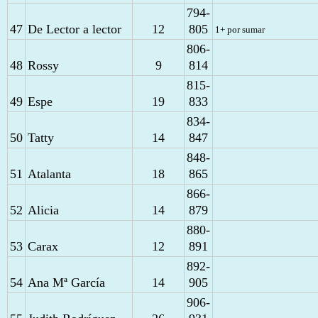
794-
47
De Lector a lector
12
805
1+ por sumar
806-
48
Rossy
9
814
815-
49
Espe
19
833
834-
50
Tatty
14
847
848-
51
Atalanta
18
865
866-
52
Alicia
14
879
880-
53
Carax
12
891
892-
54
Ana Mª García
14
905
906-