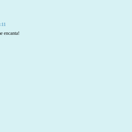
:11
me encanta!