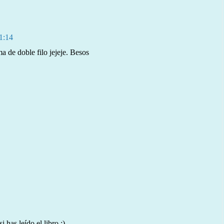
1:14
a de doble filo jejeje. Besos
 has leído el libro :)