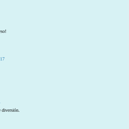
eso!
:17
1
 diversión.