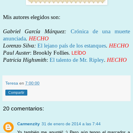
Mis autores elegidos son:
Gabriel García Márquez:
Crónica de una muerte
anunciada
.
HECHO
Lorenzo Silva
:
El lejano país de los estanques
.
HECHO
Paul Auster
: Brookly Follies.
LEÍDO
Patricia Highsmith
:
El talento de Mr. Ripley
.
HECHO
Teresa
en
7:00:00
Compartir
20 comentarios:
Carmenzity
31 de enero de 2014 a las 7:44
Yo también me apunté! :) Pero aún tengo el marcador a