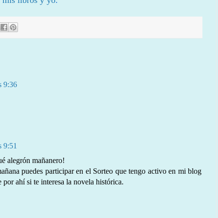
 mis libros y yo
.
s 9:36
s 9:51
Qué alegrón mañanero!
añana puedes participar en el Sorteo que tengo activo en mi blog
por ahí si te interesa la novela histórica.