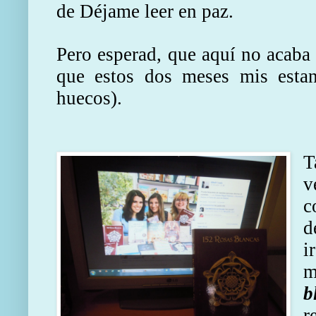
de Déjame leer en paz.
Pero esperad, que aquí no acaba l
que estos dos meses mis estan
huecos).
T
v
c
d
i
m
b
r