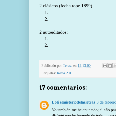
2 clásicos (fecha tope 1899)
1.
2.
2 autoeditados:
1.
2.
Publicado por
Teresa
en
12:13:00
Etiquetas:
Retos 2015
17 comentarios:
Loli elmisteriodelasletras
3 de febrer
Yo también me he apuntado; el año pasa
disfruté mucho leyendo de todo, y eso n