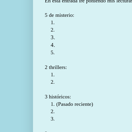
En esta entrada iré poniendo mis lectura
5 de misterio:
1.
2.
3.
4.
5.
2 thrillers:
1.
2.
3 históricos:
1. (Pasado reciente)
2.
3.