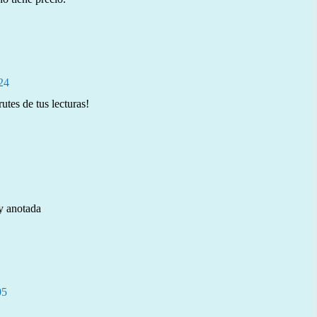
:24
tes de tus lecturas!
oy anotada
05