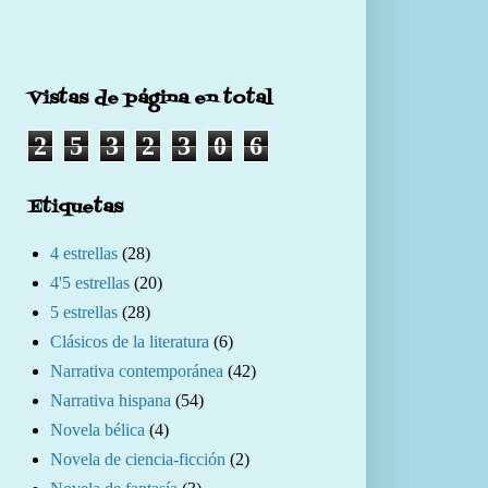
Vistas de página en total
2
5
3
2
3
0
6
Etiquetas
4 estrellas
(28)
4'5 estrellas
(20)
5 estrellas
(28)
Clásicos de la literatura
(6)
Narrativa contemporánea
(42)
Narrativa hispana
(54)
Novela bélica
(4)
Novela de ciencia-ficción
(2)