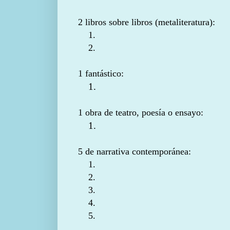
2 libros sobre libros (metaliteratura):
1.
2.
1 fantástico:
1.
1 obra de teatro, poesía o ensayo:
1.
5 de narrativa contemporánea:
1.
2.
3.
4.
5.