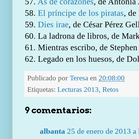
57.
As de corazones
, de Antonia 
58.
El príncipe de los piratas
, de
59.
Dies irae
,
de César Pérez Gell
60. La ladrona de libros, de Mar
61. Mientras escribo, de Stephen
62. Legado en los huesos, de Do
Publicado por
Teresa
en
20:08:00
Etiquetas:
Lecturas 2013
,
Retos
9 comentarios:
albanta
25 de enero de 2013 a 