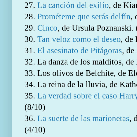
27.
La canción del exilio
, de Ki
28.
Prométeme que serás delfín
,
29.
Cinco
, de Ursula Poznanski. 
30.
Tan veloz como el deseo
, de
31.
El asesinato de Pitágoras
, de
32. La danza de los malditos, de
33. Los olivos de Belchite, de E
34. La reina de la lluvia, de Kat
35.
La verdad sobre el caso Harr
(8/10)
36.
La suerte de las marionetas
, 
(4/10)