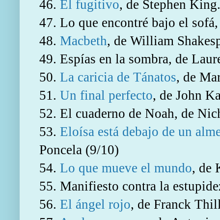
46.
El fugitivo
, de Stephen King.
47. Lo que encontré bajo el sofá
48.
Macbeth
, de William Shakesp
49. Espías en la sombra, de Laur
50.
La caricia de Tánatos
, de Ma
51.
Un final perfecto
, de John K
52. El cuaderno de Noah, de Nic
53.
Eloísa está debajo de un alm
Poncela (9/10)
54.
Lo que mueve el mundo
, de
55. Manifiesto contra la estupide
56.
El ángel rojo
, de Franck Thil