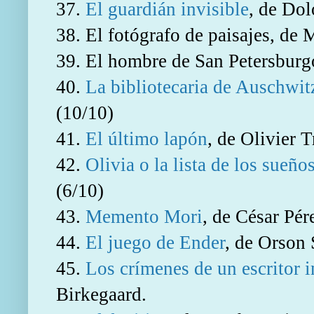
37.
El guardián invisible
, de Dol
38. El fotógrafo de paisajes,
de 
39. El hombre de San Petersburgo
40.
La bibliotecaria de Auschwit
(10/10)
41.
El último lapón
, de Olivier T
42.
Olivia o la lista de los sueño
(6/10)
43.
Memento Mori
, de César Pér
44.
El juego de Ender
, de Orson 
45.
Los crímenes de un escritor 
Birkegaard.