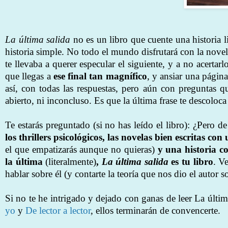
La última salida
no es un libro que cuente una historia l
historia simple. No todo el mundo disfrutará con la nov
te llevaba a querer especular el siguiente, y a no acertarl
que llegas a
ese final tan magnífico
, y ansiar una págin
así, con todas las respuestas, pero aún con preguntas 
abierto, ni inconcluso. Es que la última frase te descolo
Te estarás preguntado (si no has leído el libro): ¿Pero d
los thrillers psicológicos, las novelas bien escritas c
el que empatizarás aunque no quieras)
y una historia c
la última
(literalmente)
,
La última salida
es tu libro
. V
hablar sobre él (y contarte la teoría que nos dio el autor so
Si no te he intrigado y dejado con ganas de leer La última
yo
y
De lector a lector
, ellos terminarán de convencerte.