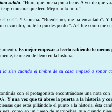
ima salida
: “Hum, qué buena pinta tiene. A ver de qué v
a tengo muchos que leer. Mejor ni lo miro”.
o sí o sí”. Y Concha: “Buenísimo, me ha encantado”. Y l
 un encuentro, no te lo puedes perder”. Así fue como me en
argumento.
Es mejor empezar a leerlo sabiendo lo menos 
mente, te meten de lleno en la historia:
 la sien cuando el timbre de su casa empezó a sonar c
continúa con el protagonista encontrándose una nota con s
DA.
Y una vez que tú abres la puerta a la historia y co
ensas que estás pillándole el punto a la historia, ésta cam
ra vez, como en un juego de matrioskas, que cuando pien