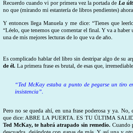
Recuerdo cuando vi por primera vez la portada de
La últ
no que (mirando mi estantería de libros pendientes) ahor
Y entonces llega Manuela y me dice: “Tienes que leerl
“Léelo, que tenemos que comentar el final. Y va a haber
una de mis mejores lecturas de lo que va de año.
Es complicado hablar del libro sin destripar algo de su 
de él.
La primera frase es brutal, de esas que, irremediable
“Ted McKay estaba a punto de pegarse un tiro en
insistencia”.
Pero no se queda ahí, en una frase poderosa y ya. No, 
que dice: ABRE LA PUERTA. ES TU ÚLTIMA SALI
Ted McKay, te habrá atrapado sin remedio.
Cuando pi
descuadra, dejándote con ganas de más. Y así una y ot