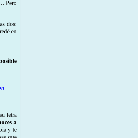
a… Pero
as dos:
redé en
posible
on
u letra
noces a
bia y te
sas que