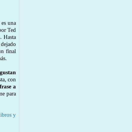
 es una
por Ted
s. Hasta
a dejado
n final
más.
 gustan
sta, con
frase a
me para
libros y