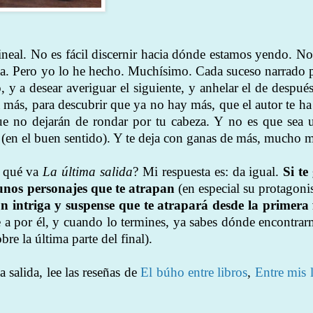
ineal. No es fácil discernir hacia dónde estamos yendo. No
ela. Pero yo lo he hecho. Muchísimo. Cada suceso narrado 
o, y a desear averiguar el siguiente, y anhelar el de despué
a más, para descubrir que ya no hay más, que el autor te h
que no dejarán de rondar por tu cabeza. Y no es que sea u
ca (en el buen sentido). Y te deja con ganas de más, mucho 
e qué va
La última salida
? Mi respuesta es: da igual.
Si te
on unos personajes que te atrapan
(en especial su protagoni
on intriga y suspense que te atrapará desde la primera 
e a por él, y cuando lo termines, ya sabes dónde encontrar
bre la última parte del final).
 salida, lee las reseñas de
El búho entre libros
,
Entre mis 